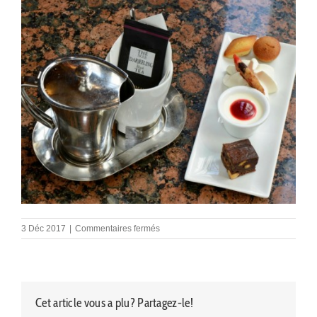
sur
3 Déc 2017
|
Commentaires fermés
TETIERES-
Divers-
900×600-
08
Cet article vous a plu? Partagez-le!