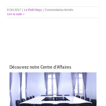
sur
6 Oct 2017
|
Le Petit Négo
|
Commentaires fermés
Le
Lire la suite
Glacier
des
Négociants
Découvrez notre Centre d’Affaires