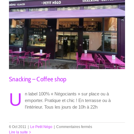
Snacking – Coffee shop
U
n label 100% « Négociants » sur place ou à
emporter. Pratique et chic ! En terrasse ou à
l’intérieur. Tous les jours de 10h à 22h
sur
6 Oct 2011
|
Le Petit Négo
|
Commentaires fermés
Snacking
Lire la suite