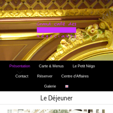
Passer
au
contenu
Présentation
Carte & Menus
Le Petit Négo
Contact
Réserver
Centre d’Affaires
Galerie
Le Déjeuner