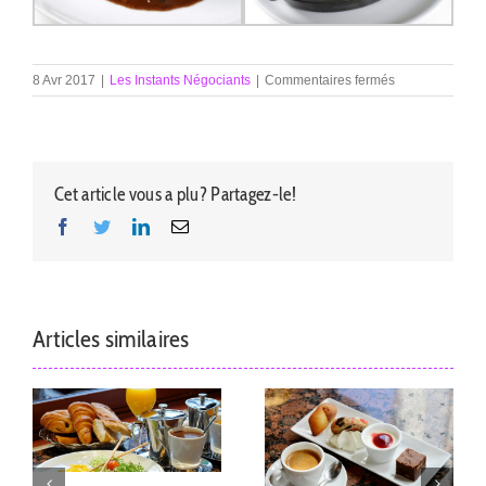
sur
8 Avr 2017
|
Les Instants Négociants
|
Commentaires fermés
Le
Déjeuner
Cet article vous a plu? Partagez-le!
Facebook
Twitter
LinkedIn
Email
Articles similaires