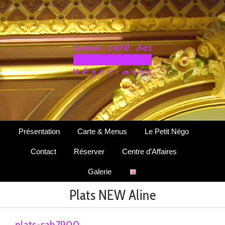
Passer
au
contenu
Présentation
Carte & Menus
Le Petit Négo
Contact
Réserver
Centre d’Affaires
Galerie
Plats NEW Aline
plats-sab7900