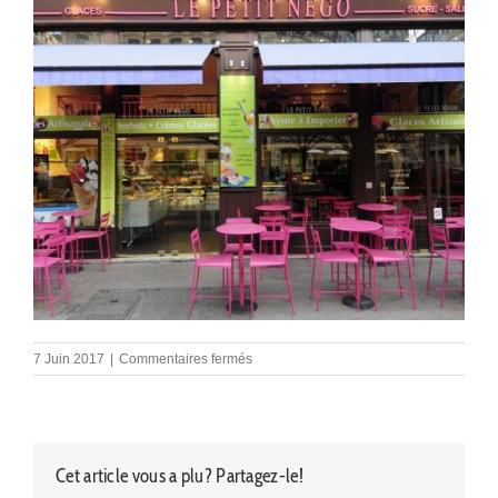
sur
7 Juin 2017
|
Commentaires fermés
decors-
negociants-
024
Cet article vous a plu? Partagez-le!