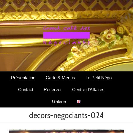
Passer
au
contenu
Présentation
Carte & Menus
Le Petit Négo
Contact
Réserver
Centre d’Affaires
Galerie
decors-negociants-024