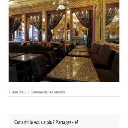
sur
7 Juin 2017
|
Commentaires fermés
decors-
negociants-
004
Cet article vous a plu? Partagez-le!